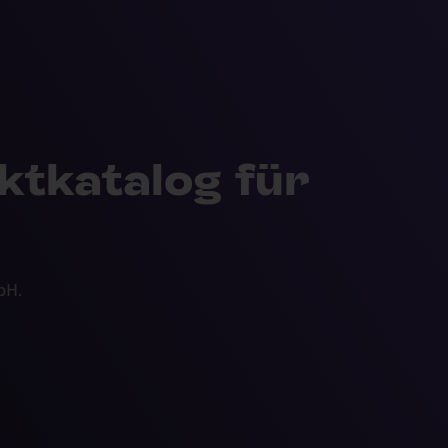
ktkatalog für
bH.