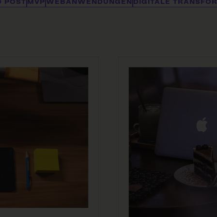
D POST
MVP
WEBANWENDUNGEN
DIGITALE TRANSFO