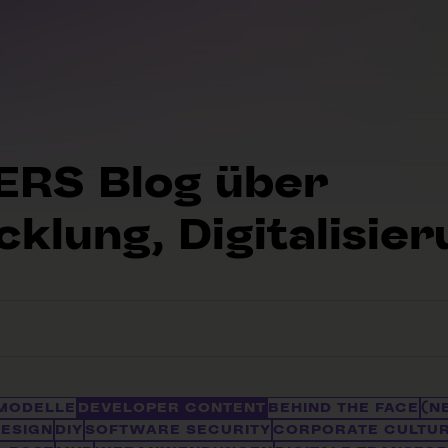
RS Blog über
lung, Digitalisier
lagsfunktion.
uchfeld leer ist.
SMODELLE
DEVELOPER CONTENT
BEHIND THE FACE
(N
DESIGN
DIY
SOFTWARE SECURITY
CORPORATE CULTUR