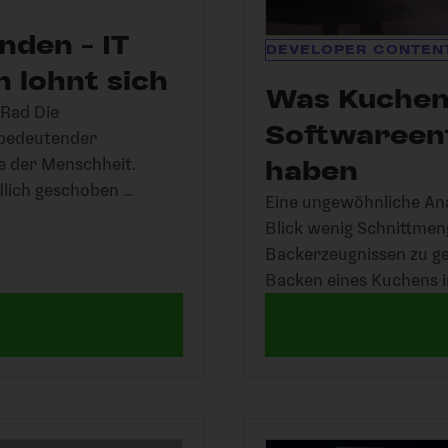
nden - IT
DEVELOPER CONTEN
 lohnt sich
Was Kuchen
 Rad Die
Softwareen
 bedeutender
te der Menschheit.
haben
lich geschoben …
Eine ungewöhnliche Ana
Blick wenig Schnittme
Backerzeugnissen zu g
Backen eines Kuchens i