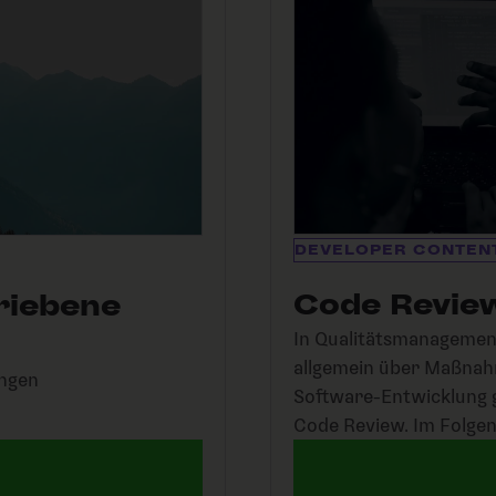
DEVELOPER CONTEN
Code Revie
triebene
In Qualitätsmanageme
allgemein über Maßnahm
ingen
Software-Entwicklung g
Code Review. Im Folgen