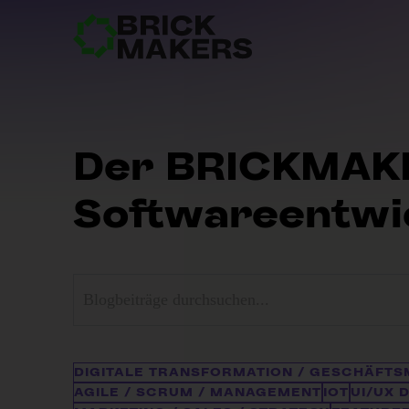
Der BRICKMAKE
Softwareentwick
Dies ist ein Suchfeld mit einer automatischen Vorsch
Es gibt keine Vorschläge, da das S
DIGITALE TRANSFORMATION / GESCHÄFT
AGILE / SCRUM / MANAGEMENT
IOT
UI/UX 